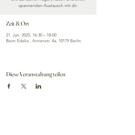
spannenden Austausch mit dir.
Zeit & Ort
21. Jan. 2025, 16:30 – 18:00
Beim Edeka , Annenstr. 4a, 10179 Berlin
Diese Veranstaltung teilen
Annika Klose
Deine Bundestagsabgeordnete für
Berlin-Mitte
Impressum
–
Transparenz